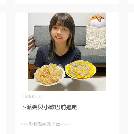
| 2026-01-02
卜派媽與小歐巴前進吧
<<<點我看完整文章>>>⋯