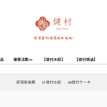
品
優惠活動📣
【健村水餃】
【健村燉滷】
部落客推薦
🥢健村水餃
🍰健村ケーキ