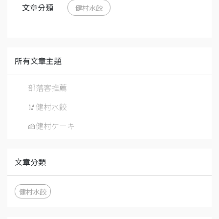
文章分類
健村水餃
所有文章主題
部落客推薦
🥢健村水餃
🍰健村ケーキ
文章分類
健村水餃